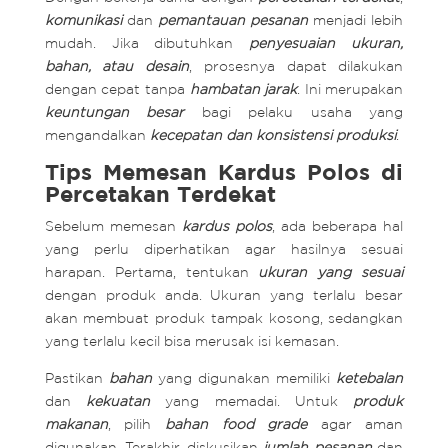
komunikasi
dan
pemantauan pesanan
menjadi lebih
mudah. Jika dibutuhkan
penyesuaian ukuran,
bahan, atau desain
, prosesnya dapat dilakukan
dengan cepat tanpa
hambatan jarak
. Ini merupakan
keuntungan besar
bagi pelaku usaha yang
mengandalkan
kecepatan dan konsistensi produksi
.
Tips Memesan Kardus Polos di
Percetakan Terdekat
Sebelum memesan
kardus polos
, ada beberapa hal
yang perlu diperhatikan agar hasilnya sesuai
harapan. Pertama, tentukan
ukuran yang sesuai
dengan produk anda. Ukuran yang terlalu besar
akan membuat produk tampak kosong, sedangkan
yang terlalu kecil bisa merusak isi kemasan.
Pastikan
bahan
yang digunakan memiliki
ketebalan
dan
kekuatan
yang memadai. Untuk
produk
makanan
, pilih
bahan food grade
agar aman
digunakan. Terakhir, diskusikan
jumlah pesanan
dan