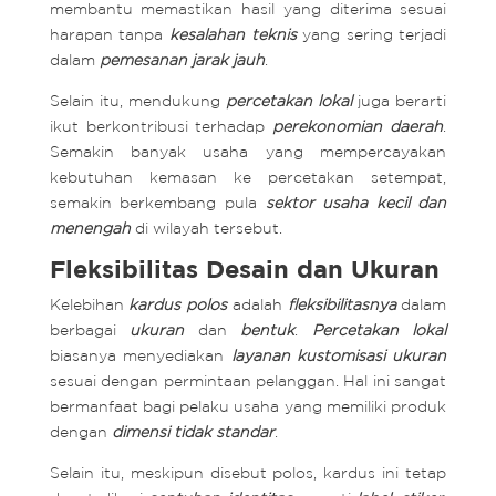
membantu memastikan hasil yang diterima sesuai
harapan tanpa
kesalahan teknis
yang sering terjadi
dalam
pemesanan jarak jauh
.
Selain itu, mendukung
percetakan lokal
juga berarti
ikut berkontribusi terhadap
perekonomian daerah
.
Semakin banyak usaha yang mempercayakan
kebutuhan kemasan ke percetakan setempat,
semakin berkembang pula
sektor usaha kecil dan
menengah
di wilayah tersebut.
Fleksibilitas Desain dan Ukuran
Kelebihan
kardus polos
adalah
fleksibilitasnya
dalam
berbagai
ukuran
dan
bentuk
.
Percetakan lokal
biasanya menyediakan
layanan kustomisasi ukuran
sesuai dengan permintaan pelanggan. Hal ini sangat
bermanfaat bagi pelaku usaha yang memiliki produk
dengan
dimensi tidak standar
.
Selain itu, meskipun disebut polos, kardus ini tetap