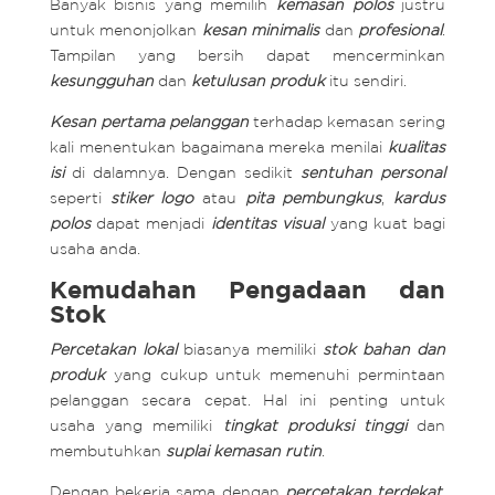
Banyak bisnis yang memilih
kemasan polos
justru
untuk menonjolkan
kesan minimalis
dan
profesional
.
Tampilan yang bersih dapat mencerminkan
kesungguhan
dan
ketulusan produk
itu sendiri.
Kesan pertama pelanggan
terhadap kemasan sering
kali menentukan bagaimana mereka menilai
kualitas
isi
di dalamnya. Dengan sedikit
sentuhan personal
seperti
stiker logo
atau
pita pembungkus
,
kardus
polos
dapat menjadi
identitas visual
yang kuat bagi
usaha anda.
Kemudahan Pengadaan dan
Stok
Percetakan lokal
biasanya memiliki
stok bahan dan
produk
yang cukup untuk memenuhi permintaan
pelanggan secara cepat. Hal ini penting untuk
usaha yang memiliki
tingkat produksi tinggi
dan
membutuhkan
suplai kemasan rutin
.
Dengan bekerja sama dengan
percetakan terdekat
,