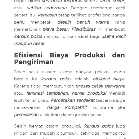
dapat diberi
sentuhan identitas
seperti
label
,
stiker
,
atau
sablon sederhana
. Dengan tambahan kecil
seperti itu,
kemasan
tetap terlihat profesional tanpa
perlu mencetak
desain penuh warna
yang
memerlukan
biaya besar
.
Fleksibilitas
ini membuat
kardus polos
menjadi pilihan ideal bagi
usaha kecil
maupun besar
.
Efisiensi Biaya Produksi dan
Pengiriman
Salah satu alasan utama banyak pelaku usaha
beralih ke
kardus polos
adalah
efisiensi biaya
.
Karena tidak membutuhkan
proses cetak berwarna
atau
laminasi tambahan
,
harga produksi
menjadi
lebih terjangkau.
Percetakan terdekat
biasanya juga
menawarkan
harga kompetitif
, terutama jika
pemesanan
dilakukan dalam jumlah besar.
Selain hemat dalam produksi,
kardus polos
juga
ringan dan mudah ditumpuk, sehingga membantu