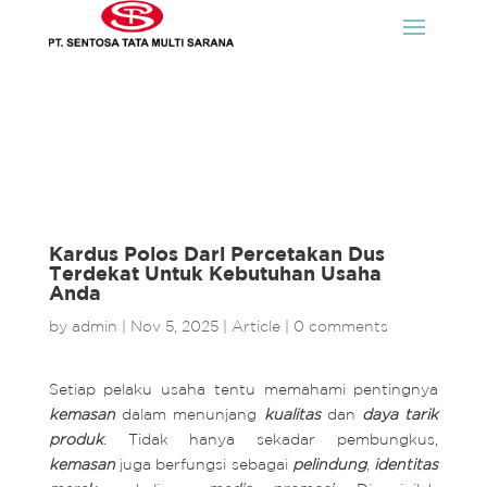
Kardus Polos Dari Percetakan Dus
Terdekat Untuk Kebutuhan Usaha
Anda
by
admin
|
Nov 5, 2025
|
Article
|
0 comments
Setiap pelaku usaha tentu memahami pentingnya
kemasan
dalam menunjang
kualitas
dan
daya tarik
produk
. Tidak hanya sekadar pembungkus,
kemasan
juga berfungsi sebagai
pelindung
,
identitas