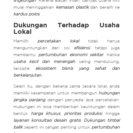
lingkungan
. Karena alasan inilah, banyak usaha kini
mulai meninggalkan
kemasan plastik
dan beralih ke
kardus polos
.
Dukungan Terhadap Usaha
Lokal
Memilih
percetakan lokal
tidak hanya
menguntungkan dari sisi
efisiensi
, tetapi juga
membantu
pertumbuhan ekonomi sekitar
. Ketika
usaha kecil dan menengah
saling mendukung,
tercipta
ekosistem bisnis yang sehat dan
berkelanjutan
.
Selain itu, dengan bekerja sama secara lokal, anda
memiliki kesempatan untuk membangun
hubungan
jangka panjang
dengan penyedia jasa percetakan.
Hubungan ini bisa memberikan keuntungan dalam
bentuk
harga khusus
,
prioritas produksi
, hingga
layanan konsultasi desain gratis
.
Dukungan timbal
balik
seperti ini sangat penting untuk
pertumbuhan