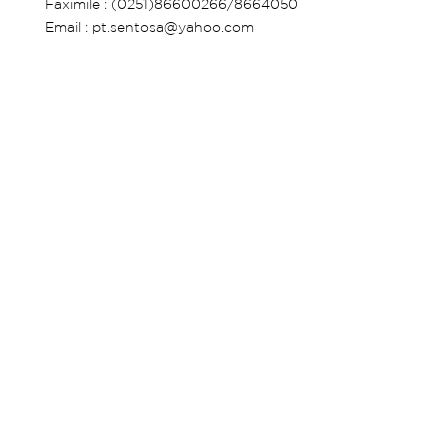
Faximile : (0251)86600266/8664050
Email : pt.sentosa@yahoo.com