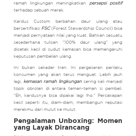
ramah lingkungan meningkatkan
persepsi
positif
terhadap sebuah merek.
Kardus Custom berbahan daur ulang atau
bersertifikasi
FSC
(Forest Stewardship Council) bisa
menjadi pernyataan nilai yang kuat. Bahkan sesuatu
sesederhana tulisan “100% daur ulang” yang
dicetak kecil di sudut kemasan bisa memengaruhi
keputusan pembelian ulang.
Ini bukan sekadar tren. Ini pergeseran perilaku
konsumen yang akan terus menguat. Lebih jauh
lagi,
kemasan
ramah lingkungan
sering kali menjadi
topik obrolan di antara teman-teman si pembeli.
“Eh, kardusnya bisa dipakai lagi lho.” Percakapan
kecil seperti itu, diam-diam, membangun reputasi
merekmu dari mulut ke mulut.
Pengalaman Unboxing: Momen
yang Layak Dirancang