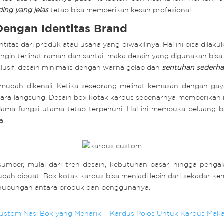
ing yang jelas
tetap bisa memberikan kesan profesional.
Dengan Identitas Brand
tas dari produk atau usaha yang diwakilinya. Hal ini bisa dilakuk
ingin terlihat ramah dan santai, maka desain yang digunakan bisa 
ksklusif, desain minimalis dengan warna gelap dan
sentuhan sederh
r mudah dikenali. Ketika seseorang melihat kemasan dengan gay
cara langsung. Desain box kotak kardus sebenarnya memberikan
lama fungsi utama tetap terpenuhi. Hal ini membuka peluang b
a.
 sumber, mulai dari tren desain, kebutuhan pasar, hingga penga
ah dibuat. Box kotak kardus bisa menjadi lebih dari sekadar kem
 hubungan antara produk dan penggunanya.
Custom Nasi Box yang Menarik
Kardus Polos Untuk Kardus Makan