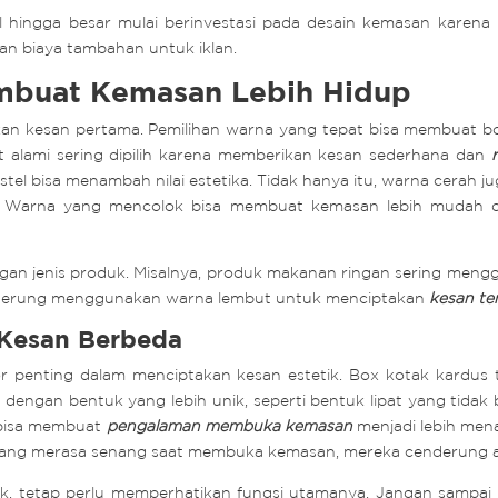
il hingga besar mulai berinvestasi pada desain kemasan kare
an biaya tambahan untuk iklan.
mbuat Kemasan Lebih Hidup
an kesan pertama. Pemilihan warna yang tepat bisa membuat box
at alami sering dipilih karena memberikan kesan sederhana dan
astel bisa menambah nilai estetika. Tidak hanya itu, warna cerah 
. Warna yang mencolok bisa membuat kemasan lebih mudah dii
ngan jenis produk. Misalnya, produk makanan ringan sering me
enderung menggunakan warna lembut untuk menciptakan
kesan t
 Kesan Berbeda
r penting dalam menciptakan kesan estetik. Box kotak kardus t
 dengan bentuk yang lebih unik, seperti bentuk lipat yang tidak
 bisa membuat
pengalaman membuka kemasan
menjadi lebih mena
ang merasa senang saat membuka kemasan, mereka cenderung ak
, tetap perlu memperhatikan fungsi utamanya. Jangan sampai be