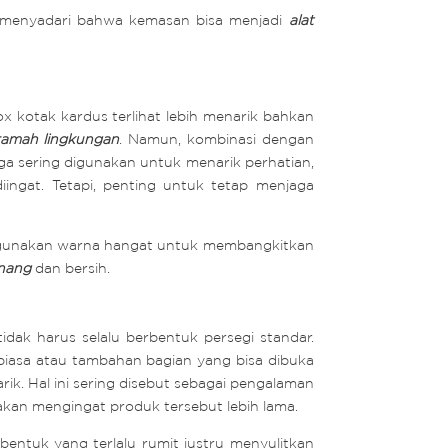
na menyadari bahwa kemasan bisa menjadi
alat
 kotak kardus terlihat lebih menarik bahkan
ramah lingkungan
. Namun, kombinasi dengan
juga sering digunakan untuk menarik perhatian,
ngat. Tetapi, penting untuk tetap menjaga
nggunakan warna hangat untuk membangkitkan
enang
dan bersih.
idak harus selalu berbentuk persegi standar.
 biasa atau tambahan bagian yang bisa dibuka
rik. Hal ini sering disebut sebagai pengalaman
an mengingat produk tersebut lebih lama.
ntuk yang terlalu rumit justru menyulitkan