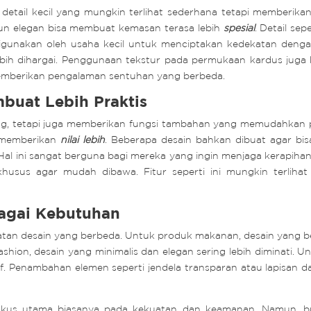
a detail kecil yang mungkin terlihat sederhana tetapi memberik
mun elegan bisa membuat kemasan terasa lebih
spesial
. Detail sep
 digunakan oleh usaha kecil untuk menciptakan kedekatan deng
ebih dihargai. Penggunaan tekstur pada permukaan kardus juga
memberikan pengalaman sentuhan yang berbeda.
uat Lebih Praktis
ang, tetapi juga memberikan fungsi tambahan yang memudahkan p
 memberikan
nilai lebih
. Beberapa desain bahkan dibuat agar bisa
al ini sangat berguna bagi mereka yang ingin menjaga kerapiha
husus agar mudah dibawa. Fitur seperti ini mungkin terliha
bagai Kebutuhan
tan desain yang berbeda. Untuk produk makanan, desain yang be
ashion, desain yang minimalis dan elegan sering lebih diminati. 
if. Penambahan elemen seperti jendela transparan atau lapisan
kus utama biasanya pada kekuatan dan keamanan. Namun, buka