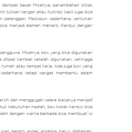
an dampak besar. Misalnya, penambahan stiker,
erti tulisan tangan atau ilustrasi kecil juga bisa
an pelanggan. Meskipun sederhana, sentuhan
 bisa menjadi elemen menarik. Kardus dengan
engguna. Misalnya, box yang bisa digunakan
 dilipat kembali setelah digunakan, sehingga
n rumah atau tempat kerja. Ada juga box yang
t sederhana, tetapi sangat membantu dalam
rsih dan menggugah selera biasanya menjadi
Untuk kebutuhan hadiah, box kotak kardus bisa
 dalam dengan warna berbeda bisa membuat isi
n berarti aspek estetika harus diabaikan.